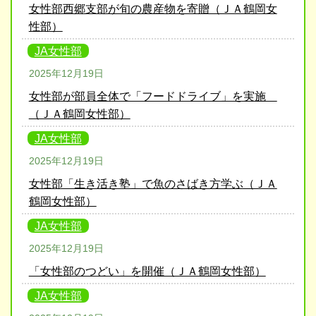
女性部西郷支部が旬の農産物を寄贈（ＪＡ鶴岡女
性部）
JA女性部
2025年12月19日
女性部が部員全体で「フードドライブ」を実施
（ＪＡ鶴岡女性部）
JA女性部
2025年12月19日
女性部「生き活き塾」で魚のさばき方学ぶ（ＪＡ
鶴岡女性部）
JA女性部
2025年12月19日
「女性部のつどい」を開催（ＪＡ鶴岡女性部）
JA女性部