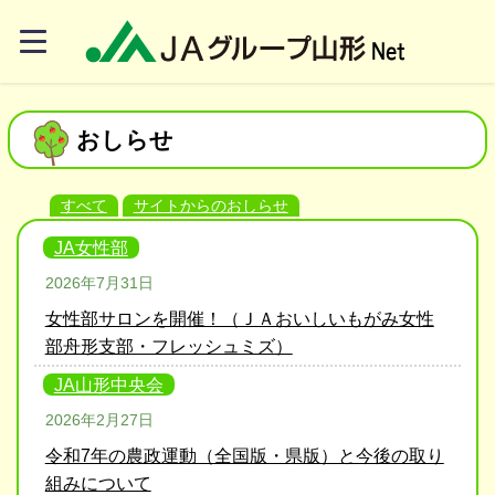
おしらせ
すべて
サイトからのおしらせ
JA女性部
2026年7月31日
女性部サロンを開催！（ＪＡおいしいもがみ女性
部舟形支部・フレッシュミズ）
JA山形中央会
2026年2月27日
令和7年の農政運動（全国版・県版）と今後の取り
組みについて