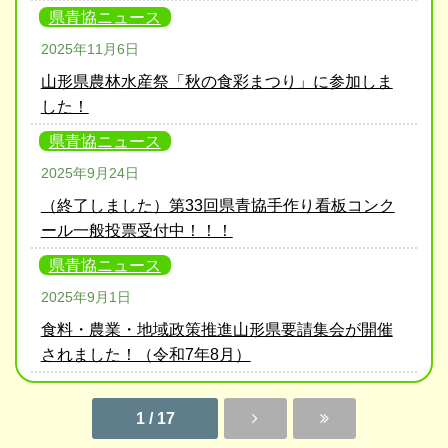
県青協ニュース
2025年11月6日
山形県農林水産祭「秋の食彩まつり」に参加しま
した！
県青協ニュース
2025年9月24日
（終了しました）第33回県青協手作り看板コンク
ール一般投票受付中！！！
県青協ニュース
2025年9月1日
食料・農業・地域政策推進山形県要請集会が開催
されました！（令和7年8月）
1 / 17