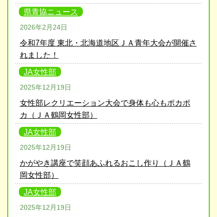
県青協ニュース
2026年2月24日
令和7年度 東北・北海道地区ＪＡ青年大会が開催さ
れました！
JA女性部
2025年12月19日
女性部レクリエーション大会で身体も心もポカポ
カ（ＪＡ鶴岡女性部）
JA女性部
2025年12月19日
かがやき講座で笑顔あふれるおこし作り（ＪＡ鶴
岡女性部）
JA女性部
2025年12月19日