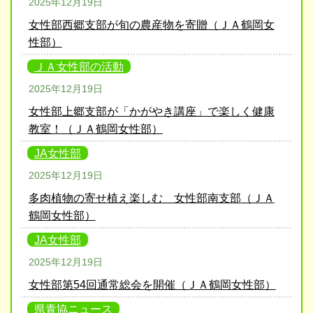
2025年12月19日
女性部西郷支部が旬の農産物を寄贈（ＪＡ鶴岡女
性部）
ＪＡ女性部の活動
2025年12月19日
女性部上郷支部が「かがやき講座」で楽しく健康
教室！（ＪＡ鶴岡女性部）
JA女性部
2025年12月19日
多肉植物の寄せ植え楽しむ 女性部南支部（ＪＡ
鶴岡女性部）
JA女性部
2025年12月19日
女性部第54回通常総会を開催（ＪＡ鶴岡女性部）
県青協ニュース